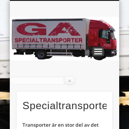
KRAFTFULLA MASKINER
STORA FORDON
MOTORSPORT
TRANSPORT
LASTBIL
HEM
Sp
Specialtransporter
Transporter är en stor del av det